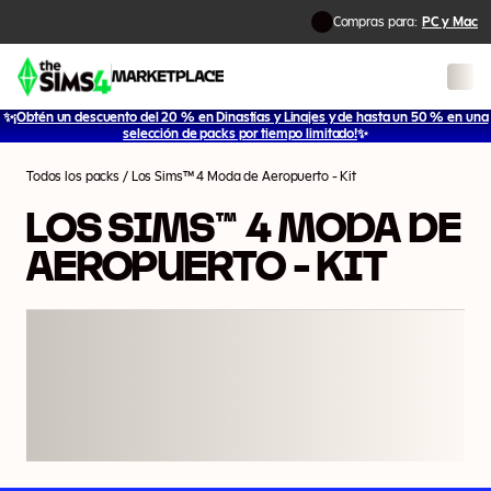
Compras para:
PC y Mac
✨
¡Obtén un descuento del 20 % en Dinastías y Linajes y de hasta un 50 % en una
1
/
2
selección de packs por tiempo limitado!
✨
Todos los packs
/
Los Sims™ 4 Moda de Aeropuerto - Kit
LOS SIMS™ 4 MODA DE
AEROPUERTO - KIT