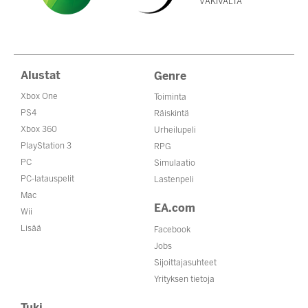
VÄKIVALTA
Alustat
Genre
Xbox One
Toiminta
PS4
Räiskintä
Xbox 360
Urheilupeli
PlayStation 3
RPG
PC
Simulaatio
PC-latauspelit
Lastenpeli
Mac
EA.com
Wii
Lisää
Facebook
Jobs
Sijoittajasuhteet
Yrityksen tietoja
Tuki