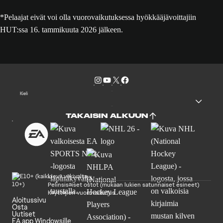
*Pelaajat eivät voi olla vuorovaikutuksessa hyökkääjävoittajiin
HUT:ssa 16. tammikuuta 2026 jälkeen.
Kieli
TAKAISIN ALKUUN
Lievä väkivalta
Pelinsisäiset ostot (mukaan lukien satunnaiset esineet)
Käyttäjien vuorovaikutus
Aloitussivu
Osta
Uutiset
EA app Windowsille