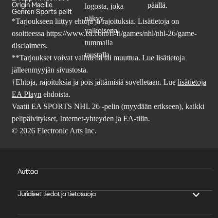
Origin Macille
Genren Sports pelit
*Tarjoukseen liittyy ehtoja ja rajoituksia. Lisätietoja on
osoitteessa
https://www.ea.com/fi-fi/games/nhl/nhl-26/game-
disclaimers
.
**Tarjoukset voivat vaihdella tai muuttua. Lue lisätietoja
jälleenmyyjän sivustosta.
†Ehtoja, rajoituksia ja pois jättämisiä sovelletaan. Lue
lisätietoja
EA Playn
ehdoista.
Vaatii EA SPORTS NHL 26 -pelin (myydään erikseen), kaikki
pelipäivitykset, Internet-yhteyden ja EA-tilin.
© 2026 Electronic Arts Inc.
Auttaa
Juridiset tiedot ja tietosuoja