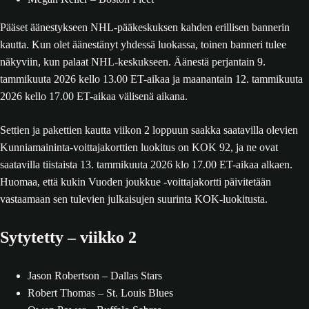
Pääset äänestykseen NHL-pääkeskuksen kahden erillisen bannerin
kautta. Kun olet äänestänyt yhdessä luokassa, toinen banneri tulee
näkyviin, kun palaat NHL-keskukseen. Äänestä perjantain 9.
tammikuuta 2026 kello 13.00 ET-aikaa ja maanantain 12. tammikuuta
2026 kello 17.00 ET-aikaa välisenä aikana.
Settien ja pakettien kautta viikon 2 loppuun saakka saatavilla olevien
Kunniamaininta-voittajakorttien luokitus on KOK 92, ja ne ovat
saatavilla tiistaista 13. tammikuuta 2026 klo 17.00 ET-aikaa alkaen.
Huomaa, että kukin Vuoden joukkue -voittajakortti päivitetään
vastaamaan sen tulevien julkaisujen suurinta KOK-luokitusta.
Sytytetty – viikko 2
Jason Robertson – Dallas Stars
Robert Thomas – St. Louis Blues