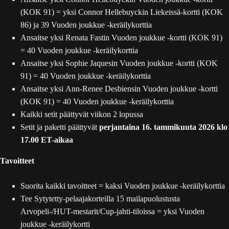
(KOK 91) = yksi Connor Hellebuyckin Liekeissä-kortti (KOK
86) ja 39 Vuoden joukkue -keräilykorttia
Ansaitse yksi Renata Fastin Vuoden joukkue -kortti (KOK 91)
= 40 Vuoden joukkue -keräilykorttia
Ansaitse yksi Sophie Jaquesin Vuoden joukkue -kortti (KOK
91) = 40 Vuoden joukkue -keräilykorttia
Ansaitse yksi Ann-Renee Desbiensin Vuoden joukkue -kortti
(KOK 91) = 40 Vuoden joukkue -keräilykorttia
Kaikki setit päättyvät viikon 2 lopussa
Setit ja paketti päättyvät
perjantaina 16. tammikuuta 2026 klo
17.00 ET-aikaa
Tavoitteet
Suorita kaikki tavoitteet = kaksi Vuoden joukkue -keräilykorttia
Tee Sytytetty-pelaajakorteilla 15 mailapuolustusta
Arvopeli-/HUT-mestarit/Cup-jahti-tiloissa = yksi Vuoden
joukkue -keräilykortti