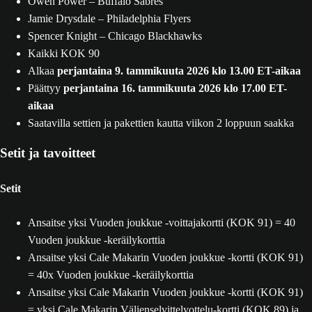
Owen Power – Buffalo Sabres
Jamie Drysdale – Philadelphia Flyers
Spencer Knight – Chicago Blackhawks
Kaikki KOK 90
Alkaa
perjantaina 9. tammikuuta 2026 klo 13.00 ET-aikaa
Päättyy
perjantaina 16. tammikuuta 2026 klo 17.00 ET-
aikaa
Saatavilla settien ja pakettien kautta viikon 2 loppuun saakka
Setit ja tavoitteet
Setit
Ansaitse yksi Vuoden joukkue -voittajakortti (KOK 91) = 40
Vuoden joukkue -keräilykorttia
Ansaitse yksi Cale Makarin Vuoden joukkue -kortti (KOK 91)
= 40x Vuoden joukkue -keräilykorttia
Ansaitse yksi Cale Makarin Vuoden joukkue -kortti (KOK 91)
= yksi Cale Makarin Välienselvittelyottelu-kortti (KOK 89) ja