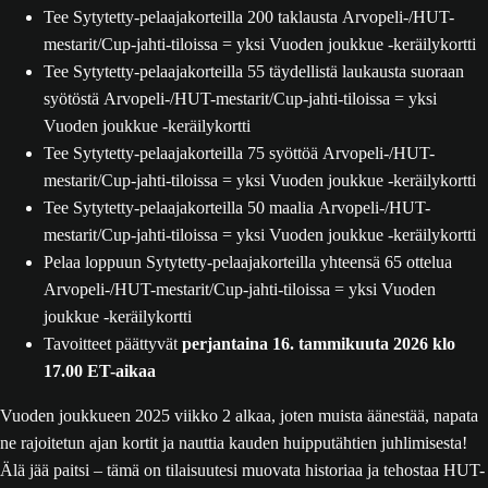
Tee Sytytetty-pelaajakorteilla 200 taklausta Arvopeli-/HUT-
mestarit/Cup-jahti-tiloissa = yksi Vuoden joukkue -keräilykortti
Tee Sytytetty-pelaajakorteilla 55 täydellistä laukausta suoraan
syötöstä Arvopeli-/HUT-mestarit/Cup-jahti-tiloissa = yksi
Vuoden joukkue -keräilykortti
Tee Sytytetty-pelaajakorteilla 75 syöttöä Arvopeli-/HUT-
mestarit/Cup-jahti-tiloissa = yksi Vuoden joukkue -keräilykortti
Tee Sytytetty-pelaajakorteilla 50 maalia Arvopeli-/HUT-
mestarit/Cup-jahti-tiloissa = yksi Vuoden joukkue -keräilykortti
Pelaa loppuun Sytytetty-pelaajakorteilla yhteensä 65 ottelua
Arvopeli-/HUT-mestarit/Cup-jahti-tiloissa = yksi Vuoden
joukkue -keräilykortti
Tavoitteet päättyvät
perjantaina 16. tammikuuta 2026 klo
17.00 ET-aikaa
Vuoden joukkueen 2025 viikko 2 alkaa, joten muista äänestää, napata
ne rajoitetun ajan kortit ja nauttia kauden huipputähtien juhlimisesta!
Älä jää paitsi – tämä on tilaisuutesi muovata historiaa ja tehostaa HUT-