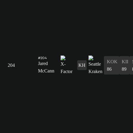
#204
KOK
KII
Jared
204
KH
86
89
McCann