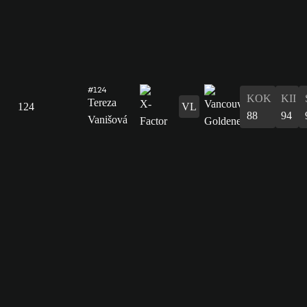
#124
KOK
KII
Tereza
124
VL
88
94
Vanišová