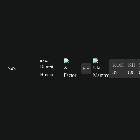
#343
KOK
KII
Barrett
343
KH
83
86
Hayton