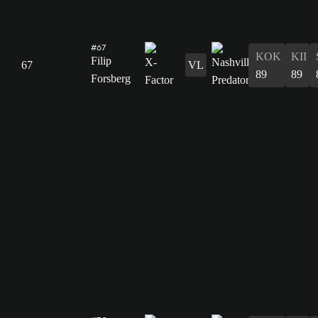
#67
KOK
KII
Filip
67
VL
89
89
Forsberg