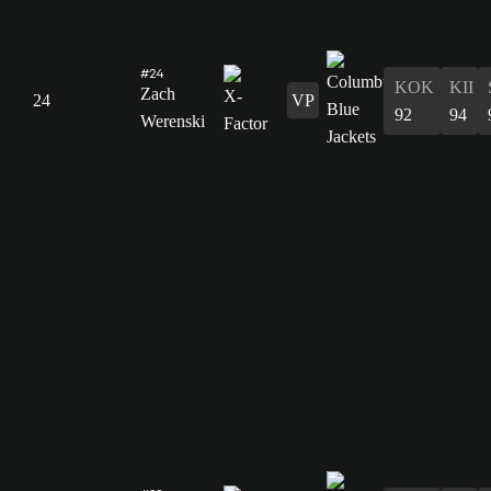
#24
KOK
KII
Zach
24
VP
92
94
Werenski