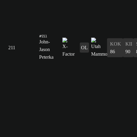
#211
John-
KOK
KII
211
OL
Jason
86
90
Peterka