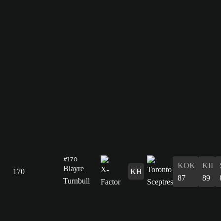
#170
KOK
KII
Blayre
170
KH
87
89
Turnbull