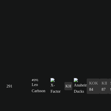
#291
KOK
KII
Leo
291
KH
84
87
Carlsson