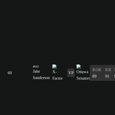
#60
KOK
KII
Jake
60
VP
89
91
Sanderson