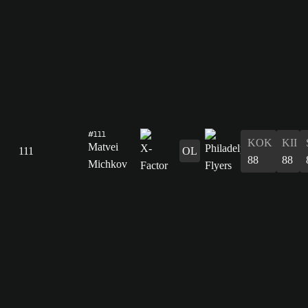
#111
KOK
KII
Matvei
111
OL
88
88
Michkov