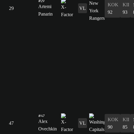
#29
KOK
KII
Artemi
29
VL
92
93
Panarin
#47
KOK
KII
Alex
47
VL
90
85
Ovechkin