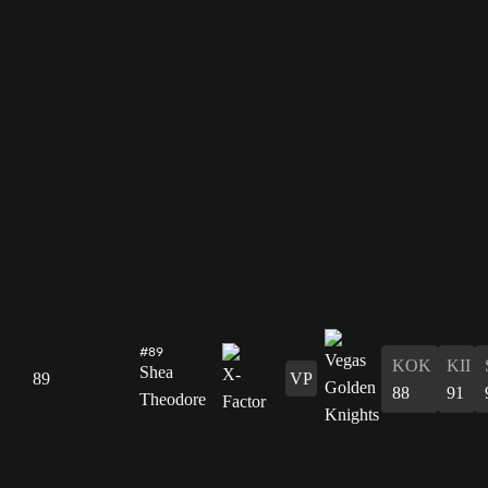
#89
KOK
KII
Shea
89
VP
88
91
Theodore