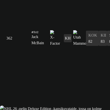
#362
KOK
KII
Jack
362
KH
82
83
McBain