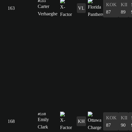
#163
KOK
KII
Carter
163
VL
87
89
Verhaeghe
#168
KOK
KII
Emily
168
KH
87
90
Clark