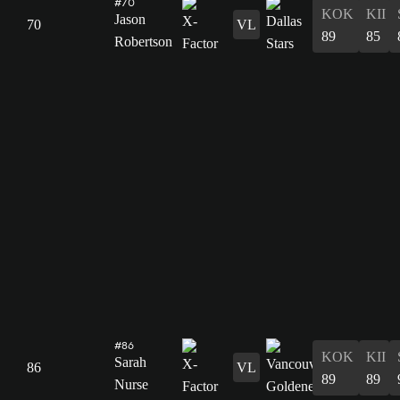
#70
KOK
KII
Jason
70
VL
89
85
Robertson
#86
KOK
KII
Sarah
86
VL
89
89
Nurse