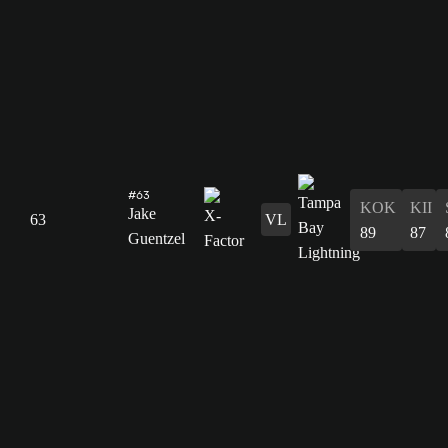
#63
KOK
KII
Jake
63
VL
89
87
Guentzel