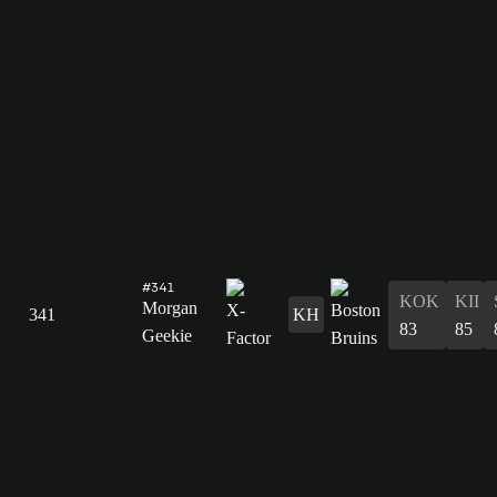
#341
KOK
KII
Morgan
341
KH
83
85
Geekie