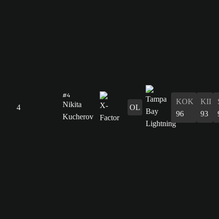
#4
KOK
KII
Nikita
4
OL
96
93
Kucherov