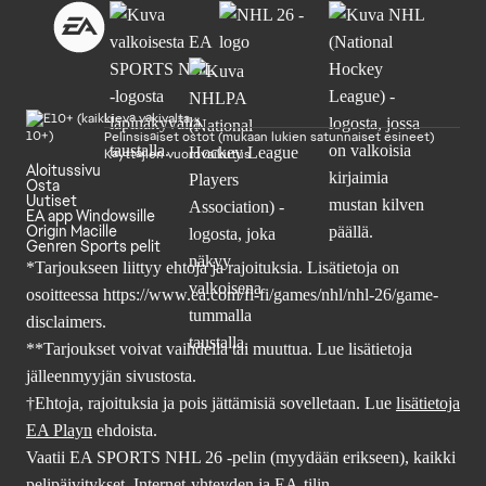
Lievä väkivalta
Pelinsisäiset ostot (mukaan lukien satunnaiset esineet)
Käyttäjien vuorovaikutus
Aloitussivu
Osta
Uutiset
EA app Windowsille
Origin Macille
Genren Sports pelit
*Tarjoukseen liittyy ehtoja ja rajoituksia. Lisätietoja on
osoitteessa
https://www.ea.com/fi-fi/games/nhl/nhl-26/game-
disclaimers
.
**Tarjoukset voivat vaihdella tai muuttua. Lue lisätietoja
jälleenmyyjän sivustosta.
†Ehtoja, rajoituksia ja pois jättämisiä sovelletaan. Lue
lisätietoja
EA Playn
ehdoista.
Vaatii EA SPORTS NHL 26 -pelin (myydään erikseen), kaikki
pelipäivitykset, Internet-yhteyden ja EA-tilin.