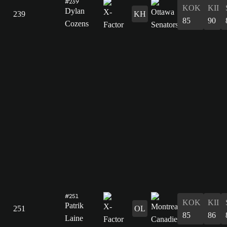
#239
KOK
KII
Dylan
239
KH
85
90
Cozens
#251
KOK
KII
Patrik
251
OL
85
86
Laine