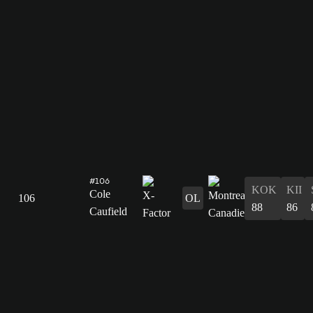
#106
KOK
KII
Cole
106
OL
88
86
Caufield