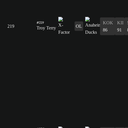
#219
KOK
KII
219
OL
Troy Terry
86
91