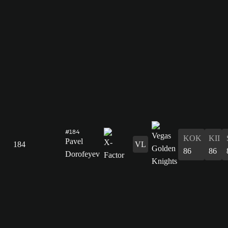
#184
KOK
KII
Pavel
184
VL
86
86
Dorofeyev