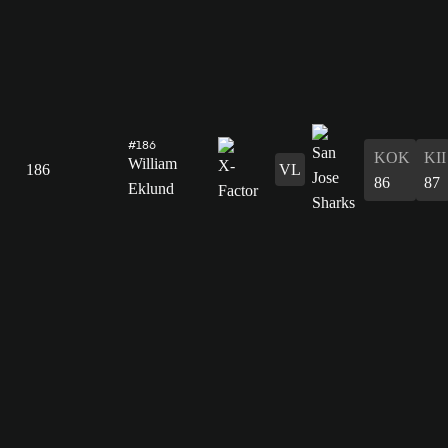
#186
KOK
KII
William
186
VL
86
87
Eklund