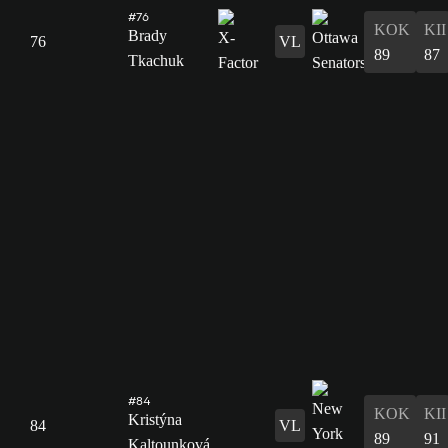
#76
KOK
KII
Brady
76
VL
89
87
Tkachuk
#84
KOK
KII
Kristýna
84
VL
89
91
Kaltounková