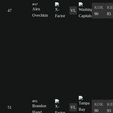
#47
KOK
KII
Alex
47
VL
90
85
Ovechkin
#51
KOK
KII
Brandon
51
VL
90
93
Hagel