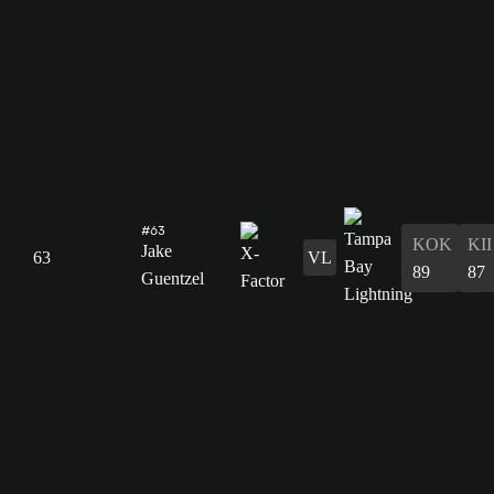
#63
KOK
KII
Jake
63
VL
89
87
Guentzel