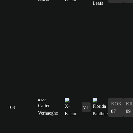
#163
KOK
KII
Carter
163
VL
87
89
Verhaeghe