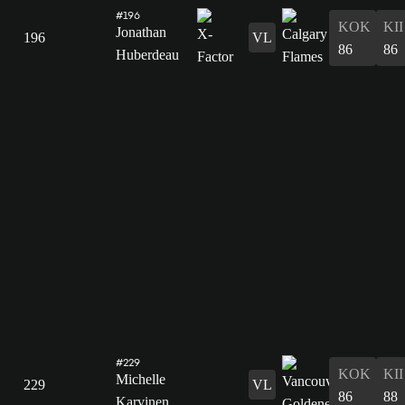
#196
KOK
KII
Jonathan
196
VL
86
86
Huberdeau
#229
KOK
KII
Michelle
229
VL
86
88
Karvinen