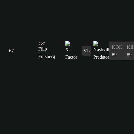
#67
KOK
KII
Filip
67
VL
89
89
Forsberg