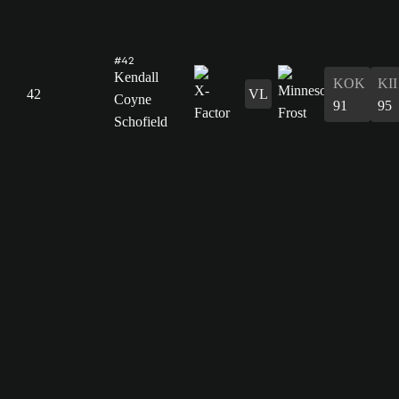
#42
Kendall
KOK
KII
42
VL
Coyne
91
95
Schofield