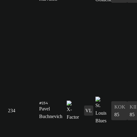
#234
KOK
KII
Pavel
234
VL
85
85
Buchnevich