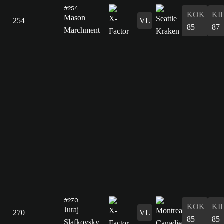
#254
KOK
KII
Mason
254
VL
85
87
Marchment
#270
KOK
KII
Juraj
270
VL
85
85
Slafkovsky