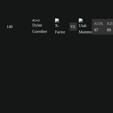
#140
KOK
KII
Dylan
140
VL
87
89
Guenther