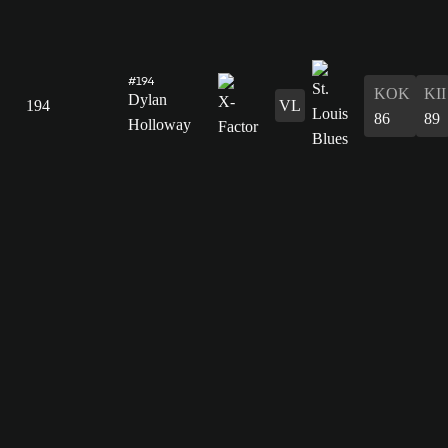
#194
KOK
KII
Dylan
194
VL
86
89
Holloway