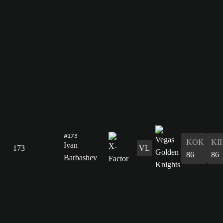
#173
KOK
KII
Ivan
173
VL
86
86
Barbashev