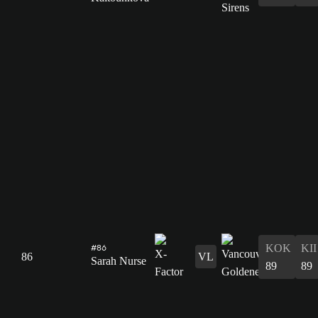
#86
KOK
KII
86
VL
Sarah Nurse
89
89