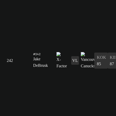
#242
KOK
KII
Jake
242
VL
85
87
DeBrusk