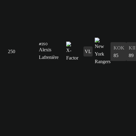
#250
KOK
KII
Alexis
250
VL
85
89
Lafrenière