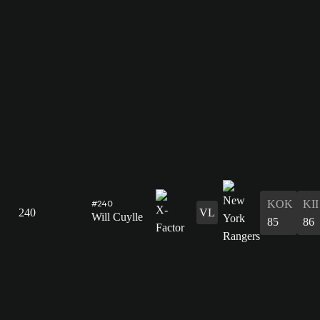
#240
KOK
KII
240
VL
Will Cuylle
85
86