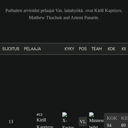
Parhaiten arvioidut pelaajat Vas. laitahyökk. ovat Kirill Kaprizov,
Matthew Tkachuk and Artemi Panarin.
SIJOITUS
PELAAJA
KYKY
POS
TEAM
KOK
KII
#13
KOK
KII
Kirill
13
VL
94
89
Kaprizov