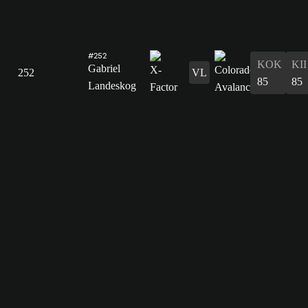
#252
KOK
KII
Gabriel
252
VL
85
85
Landeskog