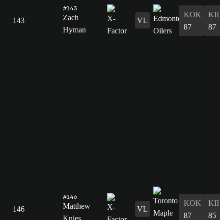
#143
KOK
KII
Zach
143
VL
87
87
Hyman
#146
KOK
KII
Matthew
146
VL
87
85
Knies