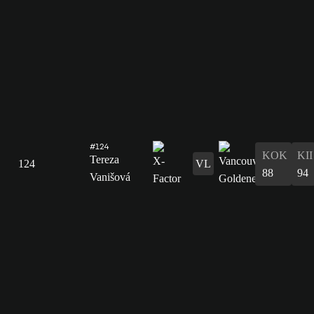
#124
KOK
KII
Tereza
124
VL
88
94
Vanišová