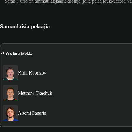
Sarah Nurse on ammattilaisjääkiekkoilija, joka pelaa joukkueessa V
Samanlaisia pelaajia
VL
Vas. laitahyökk.
Kirill Kaprizov
Matthew Tkachuk
Artemi Panarin