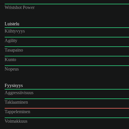
Wristshot Power
Luistelu
Kiihtyvyys
Agility
Tasapaino
Kunto
Nopeus
Fyysisyys
Aggressiivisuus
Taklaaminen
Tappeleminen
Voimakkuus