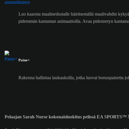
Luo kaaosta maalinedustalle häiritsemällä maalivahdin kykyä 
pidemmän kantaman animaatioilla. Avaa pidennetyn kantama
Paine+
Rakenna hallintaa laukauksilla, jotka luovat bonuspainetta jo
Pelaajan Sarah Nurse kokonaisluokitus pelissä EA SPORTS™