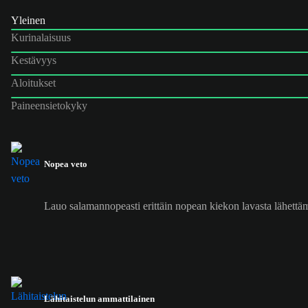
Yleinen
Kurinalaisuus
Kestävyys
Aloitukset
Paineensietokyky
Nopea veto
Lauo salamannopeasti erittäin nopean kiekon lavasta lähettäm
Lähitaistelun ammattilainen