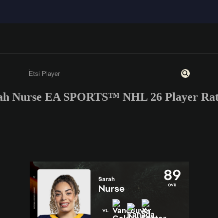
ah Nurse EA SPORTS™ NHL 26 Player Rat
Kirjoita vähintään kolme merkkiä tai numeroa
89
Sarah
OVR
Nurse
VL