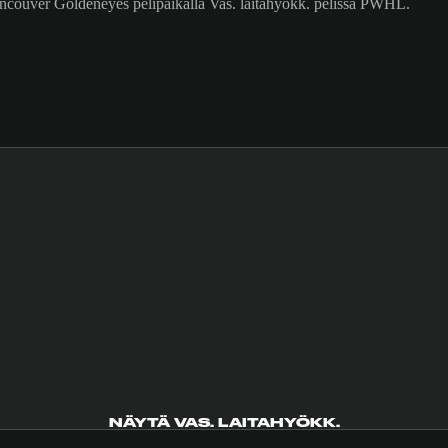
ancouver Goldeneyes pelipaikalla Vas. laitahyökk. pelissä PWHL.
NÄYTÄ VAS. LAITAHYÖKK.