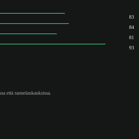
83
84
81
93
sa että rannelaukauksissa.