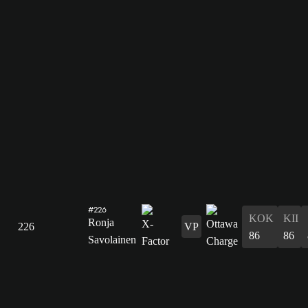
#226
KOK
KII
Ronja
226
VP
86
86
Savolainen