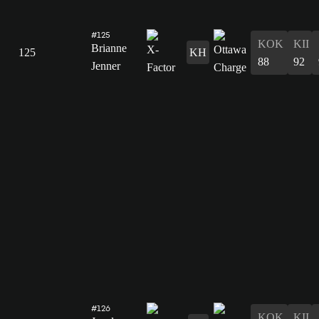
#125
KOK
KII
Brianne
125
KH
88
92
Jenner
#126
KOK
KII