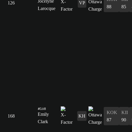
Jocelyne
126
VP
88
85
Larocque
#168
KOK
KII
Emily
168
KH
87
90
Clark