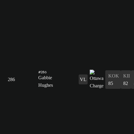
#286
KOK
KII
Gabbie
286
VL
85
82
Hughes