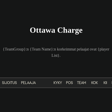
Ottawa Charge
{TeamGroup}:n {Team Name}:n korkeimmat pelaajat ovat {player
List}.
SIJOITUS
PELAAJA
KYKY
POS
TEAM
KOK
KII