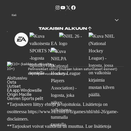
Kieli
TAKAISIN ALKUUN
Lievä väkivalta
Pelinsisäiset ostot (mukaan lukien satunnaiset esineet)
Käyttäjien vuorovaikutus
Aloitussivu
Osta
Uutiset
EA app Windowsille
Origin Macille
Genren Sports pelit
*Tarjoukseen liittyy ehtoja ja rajoituksia. Lisätietoja on
osoitteessa
https://www.ea.com/fi-fi/games/nhl/nhl-26/game-
disclaimers
.
**Tarjoukset voivat vaihdella tai muuttua. Lue lisätietoja