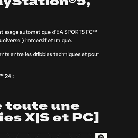
ayStation®5,
prentissage automatique d’EA SPORTS FC™
universel) immersif et unique.
ts entre les dribbles techniques et pour
™ 24 :
 toute une
es X|S et PC]