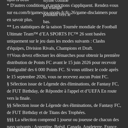
* D'autres conditions et restrictions s'appliquent. Rendez-
vous
sur ea.com/fr/games/ea-sports-fc/fc-26/game-disclaimers
pour
en savoir plus.
** Les statistiques de la saison Tournée mondiale de Football
Ultimate Team™ d’EA SPORTS FC™ 26 sont basées
uniquement sur le jeu dans les modes suivants : Clashs
d'équipes, Division Rivals, Champions et Draft.
††Vous devez effectuer les démarches pour obtenir la première
distribution de Points FC avant le 15 juin 2026 pour recevoir
l'intégralité des 6 000 Points FC. Si vous utilisez le code après
le 15 septembre 2026, vous ne recevrez aucun Point FC.
§ Sélection issue de Légende des éliminations, de Fantasy FC,
de FUT Birthday, de Répondre à l'appel et d’UEFA En route
vers la finale.
§§ Sélection issue de Légende des éliminations, de Fantasy FC,
de FUT Birthday et de Titans des Trophées.
§§§ La sélection comprend 1 joueur ou joueuse de chacun des
pays suivants : Argentine, Brésil, Canada, Angleterre, France,