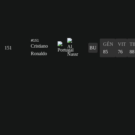
#151
GÉN
VIT
TI
Cristiano
151
BU
85
76
88
Ronaldo