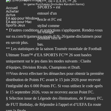
Users Interact
In-game Purchases (Includes Random Items)
Accueil
Acheter
Actus
EA app pour Windows
EA app pour Mac
Sports Jeux
* D'autres conditions et restrictions s'appliquent. Rendez-
vous
sur ea.com/fr/games/ea-sports-fc/fc-26/game-disclaimers
pour
en savoir plus.
** Les statistiques de la saison Tournée mondiale de Football
Ultimate Team™ d’EA SPORTS FC™ 26 sont basées
uniquement sur le jeu dans les modes suivants : Clashs
d'équipes, Division Rivals, Champions et Draft.
††Vous devez effectuer les démarches pour obtenir la première
distribution de Points FC avant le 15 juin 2026 pour recevoir
l'intégralité des 6 000 Points FC. Si vous utilisez le code après
le 15 septembre 2026, vous ne recevrez aucun Point FC.
§ Sélection issue de Légende des éliminations, de Fantasy FC,
de FUT Birthday, de Répondre à l'appel et d’UEFA En route
vers la finale.