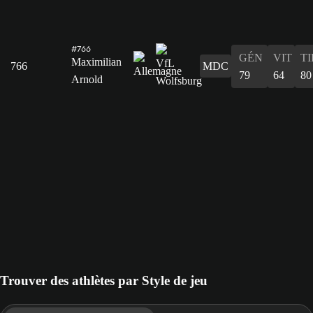
#766
GÉN
VIT
TI
Maximilian
766
MDC
79
64
80
Arnold
Trouver des athlètes par Style de jeu