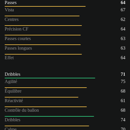
Passes
64
Vista
67
Centres
62
Précision CF
64
Passes courtes
63
Passes longues
63
Effet
64
Dribbles
71
Agilité
75
Équilibre
68
Réactivité
61
Contrôle du ballon
68
Dribbles
74
Calme
70