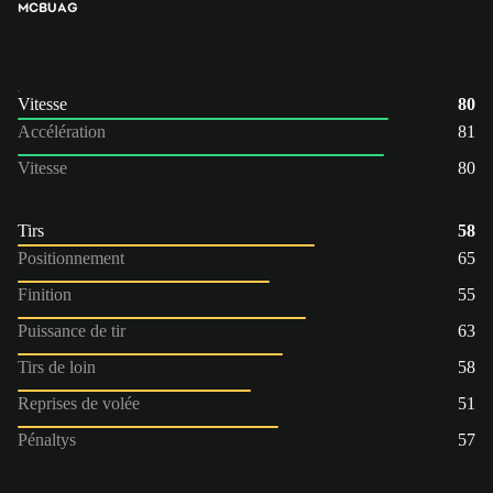
MC
BU
AG
Vitesse
80
Accélération
81
Vitesse
80
Tirs
58
Positionnement
65
Finition
55
Puissance de tir
63
Tirs de loin
58
Reprises de volée
51
Pénaltys
57