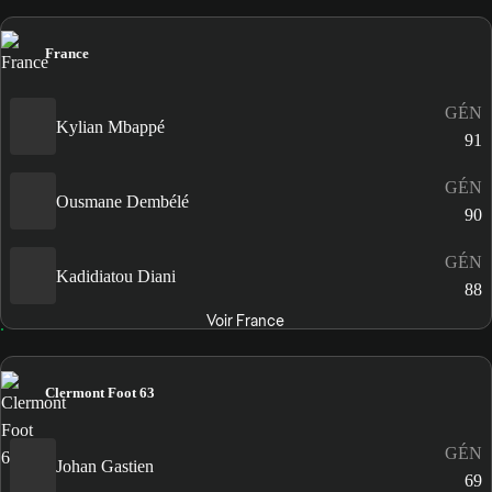
France
GÉN
Kylian Mbappé
91
GÉN
Ousmane Dembélé
90
GÉN
Kadidiatou Diani
88
Voir France
Clermont Foot 63
GÉN
Johan Gastien
69