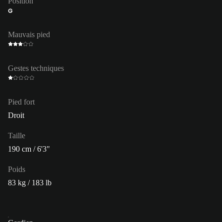
Position
G
Mauvais pied
Gestes techniques
Pied fort
Droit
Taille
190 cm / 6'3"
Poids
83 kg / 183 lb