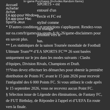
In-game Purchases (Includes Random Items)
Accueil
Acheter
Actus
EA app pour Windows
EA app pour Mac
Sports Jeux
* D'autres conditions et restrictions s'appliquent. Rendez-
vous
sur ea.com/fr/games/ea-sports-fc/fc-26/game-disclaimers
pour
en savoir plus.
** Les statistiques de la saison Tournée mondiale de Football
Ultimate Team™ d’EA SPORTS FC™ 26 sont basées
uniquement sur le jeu dans les modes suivants : Clashs
d'équipes, Division Rivals, Champions et Draft.
††Vous devez effectuer les démarches pour obtenir la première
distribution de Points FC avant le 15 juin 2026 pour recevoir
l'intégralité des 6 000 Points FC. Si vous utilisez le code après
le 15 septembre 2026, vous ne recevrez aucun Point FC.
§ Sélection issue de Légende des éliminations, de Fantasy FC,
de FUT Birthday, de Répondre à l'appel et d’UEFA En route
vers la finale.