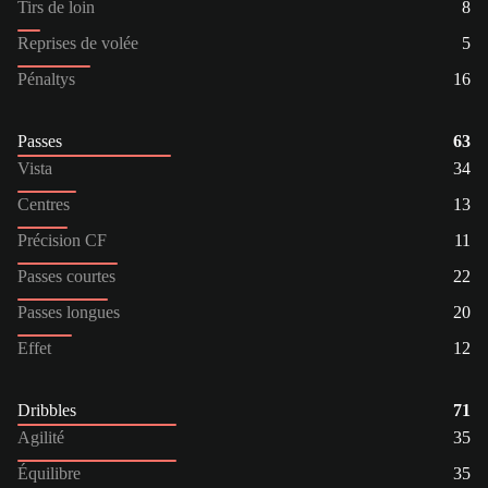
Tirs de loin
8
Reprises de volée
5
Pénaltys
16
Passes
63
Vista
34
Centres
13
Précision CF
11
Passes courtes
22
Passes longues
20
Effet
12
Dribbles
71
Agilité
35
Équilibre
35