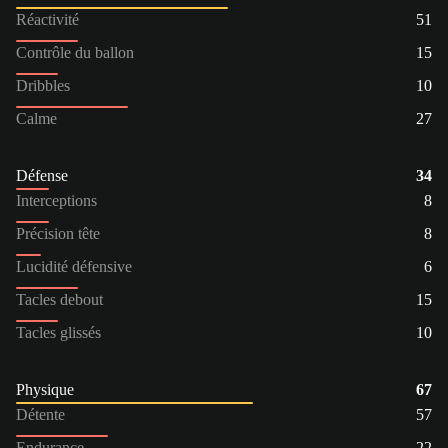
Réactivité
51
Contrôle du ballon
15
Dribbles
10
Calme
27
Défense
34
Interceptions
8
Précision tête
8
Lucidité défensive
6
Tacles debout
15
Tacles glissés
10
Physique
67
Détente
57
Endurance
22