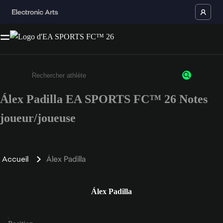
Álex Padilla EA SPORTS FC™ 26 Notes
Saisissez au moins 3 caractères ou chiffres.
joueur/joueuse
Accueil
Álex Padilla
Álex Padilla