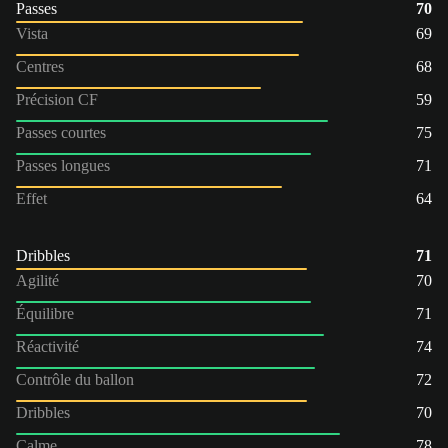
Passes
70
Vista
69
Centres
68
Précision CF
59
Passes courtes
75
Passes longues
71
Effet
64
Dribbles
71
Agilité
70
Équilibre
71
Réactivité
74
Contrôle du ballon
72
Dribbles
70
Calme
78