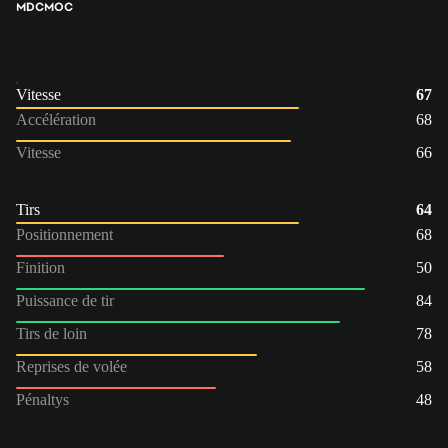
MDC
MOC
Vitesse
67
Accélération
68
Vitesse
66
Tirs
64
Positionnement
68
Finition
50
Puissance de tir
84
Tirs de loin
78
Reprises de volée
58
Pénaltys
48