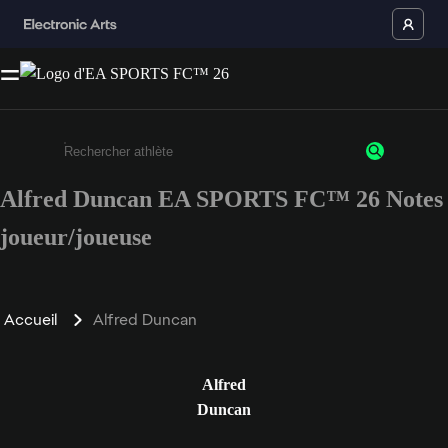
Alfred Duncan EA SPORTS FC™ 26 Notes
Saisissez au moins 3 caractères ou chiffres.
joueur/joueuse
Accueil
Alfred Duncan
Alfred
Duncan