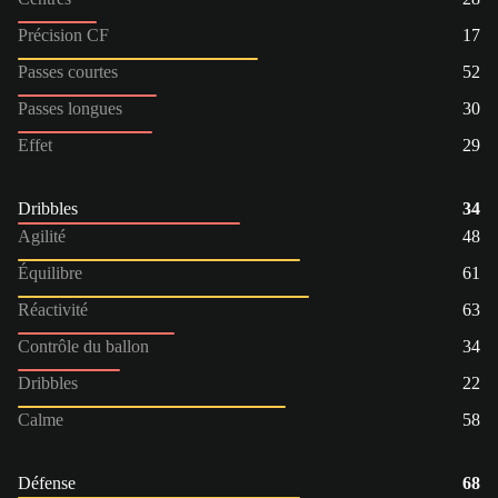
Précision CF
17
Passes courtes
52
Passes longues
30
Effet
29
Dribbles
34
Agilité
48
Équilibre
61
Réactivité
63
Contrôle du ballon
34
Dribbles
22
Calme
58
Défense
68