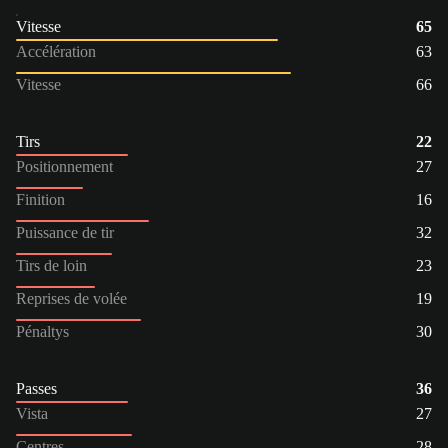
Vitesse
65
Accélération
63
Vitesse
66
Tirs
22
Positionnement
27
Finition
16
Puissance de tir
32
Tirs de loin
23
Reprises de volée
19
Pénaltys
30
Passes
36
Vista
27
Centres
28