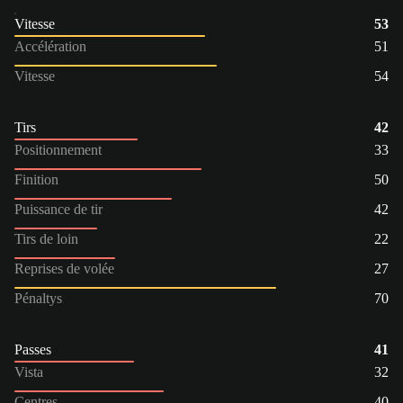
Vitesse
53
Accélération
51
Vitesse
54
Tirs
42
Positionnement
33
Finition
50
Puissance de tir
42
Tirs de loin
22
Reprises de volée
27
Pénaltys
70
Passes
41
Vista
32
Centres
40