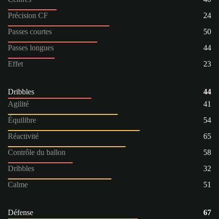
Précision CF
24
Passes courtes
50
Passes longues
44
Effet
23
Dribbles
44
Agilité
41
Équilibre
54
Réactivité
65
Contrôle du ballon
58
Dribbles
32
Calme
51
Défense
67