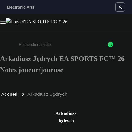
Arkadiusz Jędrych EA SPORTS FC™ 26
Saisissez au moins 3 caractères ou chiffres.
Notes joueur/joueuse
Accueil
Arkadiusz Jędrych
Arkadiusz
Jędrych