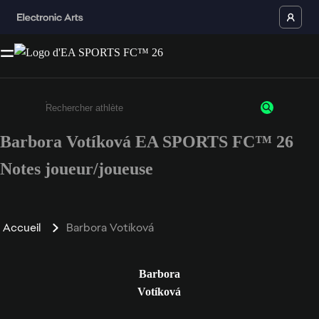
Barbora Votíková EA SPORTS FC™ 26
Saisissez au moins 3 caractères ou chiffres.
Notes joueur/joueuse
Accueil
Barbora Votíková
Barbora
Votíková