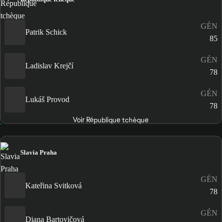
GÉN
Patrik Schick
85
GÉN
Ladislav Krejčí
78
GÉN
Lukáš Provod
78
Voir République tchèque
Slavia Praha
GÉN
Kateřina Svitková
78
GÉN
Diana Bartovičová