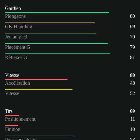
Gardien
Plongeons
80
GK Handling
69
Jeu au pied
70
Placement G
79
Réflexes G
81
Vitesse
80
Accélération
48
Vitesse
52
Tirs
69
Positionnement
11
Finition
10
Puissance de tir
53