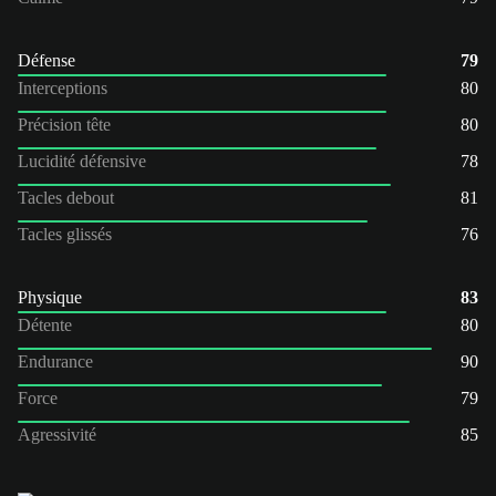
Défense
79
Interceptions
80
Précision tête
80
Lucidité défensive
78
Tacles debout
81
Tacles glissés
76
Physique
83
Détente
80
Endurance
90
Force
79
Agressivité
85