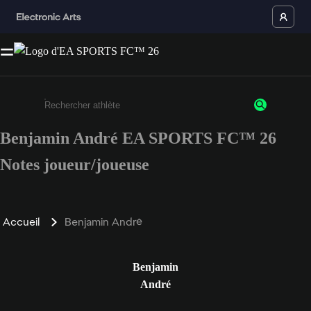
Benjamin André EA SPORTS FC™ 26
Saisissez au moins 3 caractères ou chiffres.
Notes joueur/joueuse
Accueil
Benjamin André
Benjamin
André