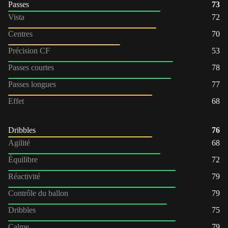
Passes
73
Vista
72
Centres
70
Précision CF
53
Passes courtes
78
Passes longues
77
Effet
68
Dribbles
76
Agilité
68
Équilibre
72
Réactivité
79
Contrôle du ballon
79
Dribbles
75
Calme
79