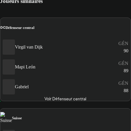
Joueurs similaires
DC
Défenseur central
GÉN
Virgil van Dijk
90
GÉN
Mapi León
89
GÉN
Gabriel
88
Voir Défenseur central
Suisse