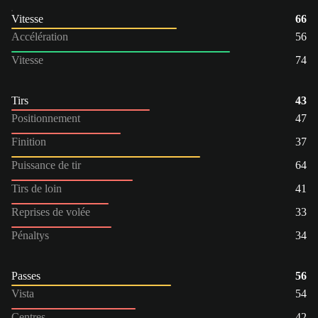
Vitesse
66
Accélération
56
Vitesse
74
Tirs
43
Positionnement
47
Finition
37
Puissance de tir
64
Tirs de loin
41
Reprises de volée
33
Pénaltys
34
Passes
56
Vista
54
Centres
42