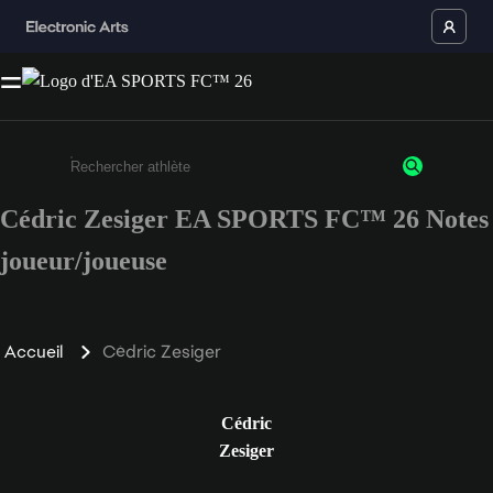
Cédric Zesiger EA SPORTS FC™ 26 Notes
Saisissez au moins 3 caractères ou chiffres.
joueur/joueuse
Accueil
Cédric Zesiger
Cédric
Zesiger