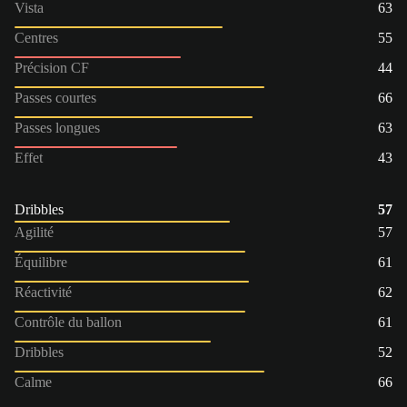
Vista
63
Centres
55
Précision CF
44
Passes courtes
66
Passes longues
63
Effet
43
Dribbles
57
Agilité
57
Équilibre
61
Réactivité
62
Contrôle du ballon
61
Dribbles
52
Calme
66