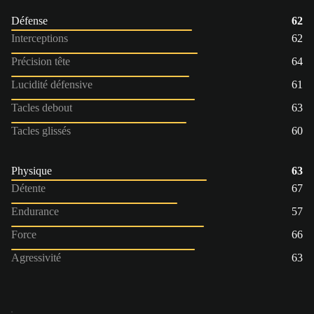
Défense
62
Interceptions
62
Précision tête
64
Lucidité défensive
61
Tacles debout
63
Tacles glissés
60
Physique
63
Détente
67
Endurance
57
Force
66
Agressivité
63