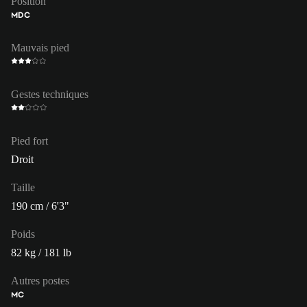
Position
MDC
Mauvais pied
Gestes techniques
Pied fort
Droit
Taille
190 cm / 6'3"
Poids
82 kg / 181 lb
Autres postes
MC