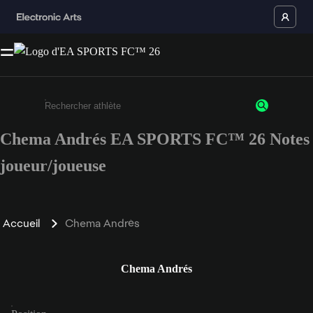
Chema Andrés EA SPORTS FC™ 26 Notes
Saisissez au moins 3 caractères ou chiffres.
joueur/joueuse
Accueil
Chema Andrés
Chema Andrés