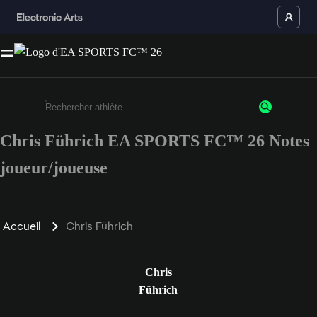
Chris Führich EA SPORTS FC™ 26 Notes
Saisissez au moins 3 caractères ou chiffres.
joueur/joueuse
Accueil
Chris Führich
Chris
Führich