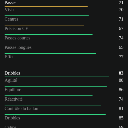
Passes
71
Vista
70
Centres
71
Précision CF
67
Passes courtes
74
Passes longues
65
Effet
77
Dribbles
83
Agilité
88
Équilibre
86
Réactivité
74
Contrôle du ballon
81
Dribbles
85
Calme
69