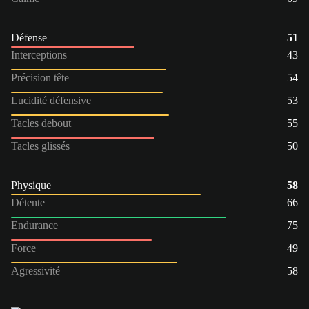
Défense
51
Interceptions
43
Précision tête
54
Lucidité défensive
53
Tacles debout
55
Tacles glissés
50
Physique
58
Détente
66
Endurance
75
Force
49
Agressivité
58