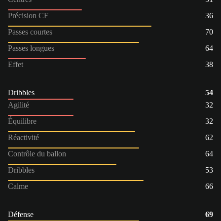
Précision CF
36
Passes courtes
70
Passes longues
64
Effet
38
Dribbles
54
Agilité
32
Équilibre
32
Réactivité
62
Contrôle du ballon
64
Dribbles
53
Calme
66
Défense
69