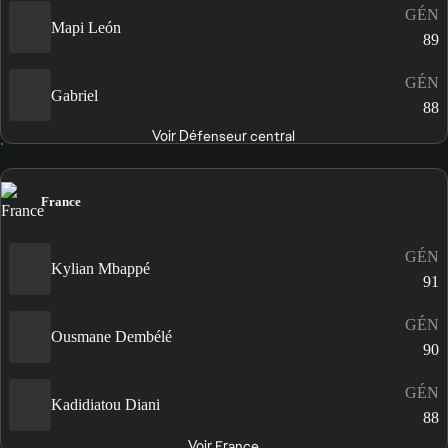
GÉN
Mapi León
89
GÉN
Gabriel
88
Voir Défenseur central
France
GÉN
Kylian Mbappé
91
GÉN
Ousmane Dembélé
90
GÉN
Kadidiatou Diani
88
Voir France