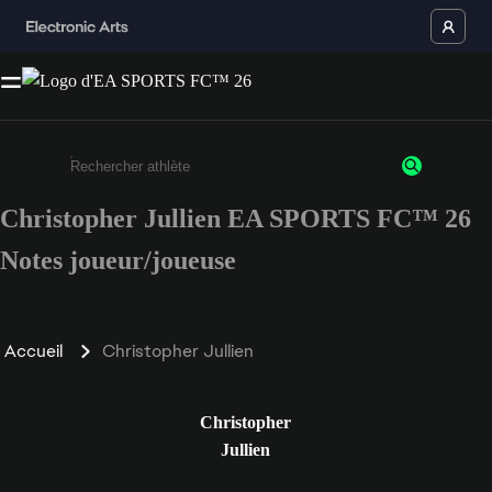
Christopher Jullien EA SPORTS FC™ 26
Saisissez au moins 3 caractères ou chiffres.
Notes joueur/joueuse
Accueil
Christopher Jullien
Christopher
Jullien