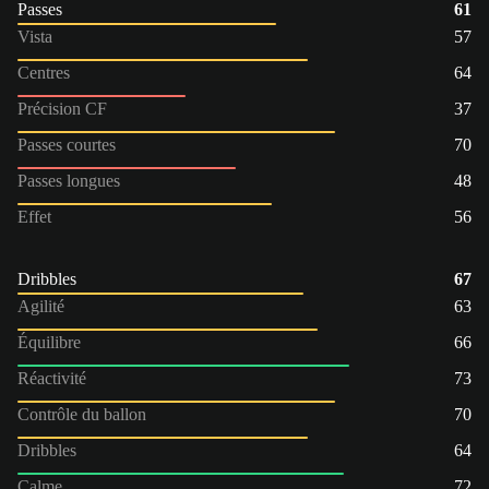
Passes
61
Vista
57
Centres
64
Précision CF
37
Passes courtes
70
Passes longues
48
Effet
56
Dribbles
67
Agilité
63
Équilibre
66
Réactivité
73
Contrôle du ballon
70
Dribbles
64
Calme
72