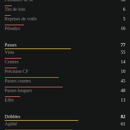
Tirs de loin
6
Reprises de volée
5
Pénaltys
16
Passes
77
Vista
55
Centres
14
Précision CF
10
Passes courtes
45
Passes longues
48
Effet
13
Dribbles
82
Agilité
61