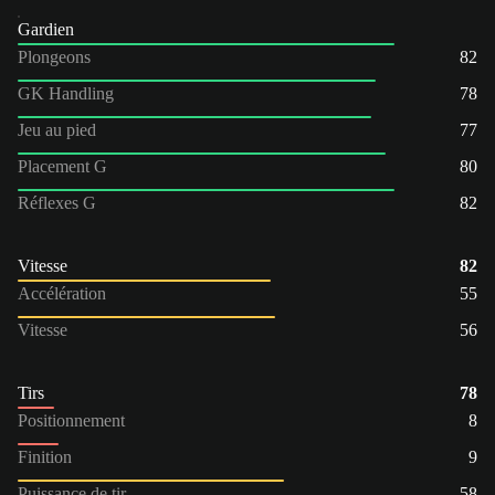
Gardien
Plongeons
82
GK Handling
78
Jeu au pied
77
Placement G
80
Réflexes G
82
Vitesse
82
Accélération
55
Vitesse
56
Tirs
78
Positionnement
8
Finition
9
Puissance de tir
58