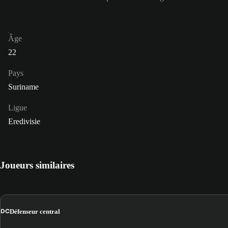
Âge
22
Pays
Suriname
Ligue
Eredivisie
Joueurs similaires
DC
Défenseur central