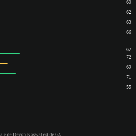
60
62
63
66
67
72
69
71
55
obale de Devon Koswal est de 62.