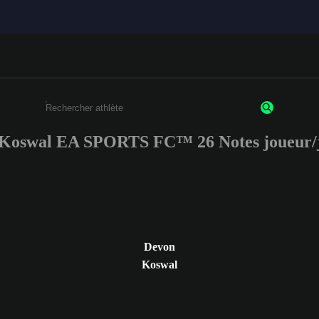
Koswal EA SPORTS FC™ 26 Notes joueur/
Saisissez au moins 3 caractères ou chiffres.
Devon
Koswal