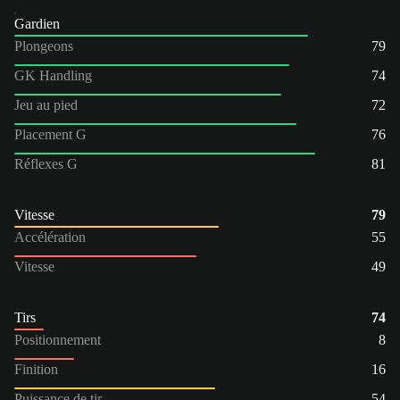
Gardien
Plongeons
79
GK Handling
74
Jeu au pied
72
Placement G
76
Réflexes G
81
Vitesse
79
Accélération
55
Vitesse
49
Tirs
74
Positionnement
8
Finition
16
Puissance de tir
54