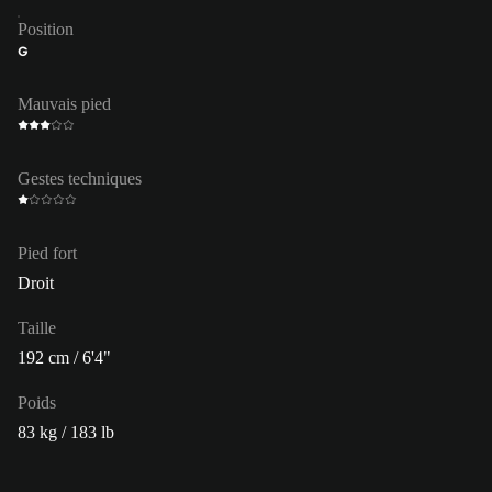
Position
G
Mauvais pied
Gestes techniques
Pied fort
Droit
Taille
192 cm / 6'4"
Poids
83 kg / 183 lb