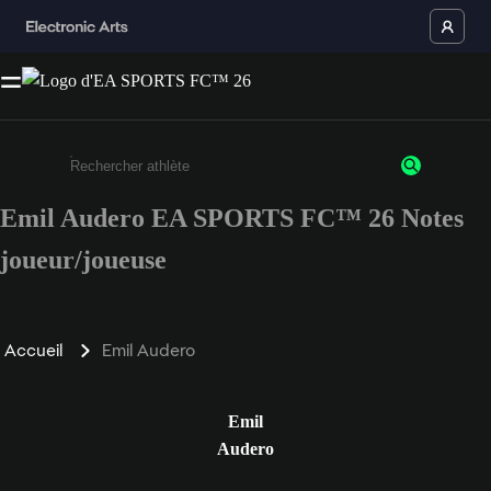
Emil Audero EA SPORTS FC™ 26 Notes
Saisissez au moins 3 caractères ou chiffres.
joueur/joueuse
Accueil
Emil Audero
Emil
Audero