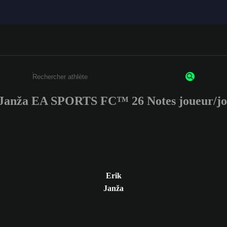
 Janža EA SPORTS FC™ 26 Notes joueur/jo
Saisissez au moins 3 caractères ou chiffres.
Erik
Janža