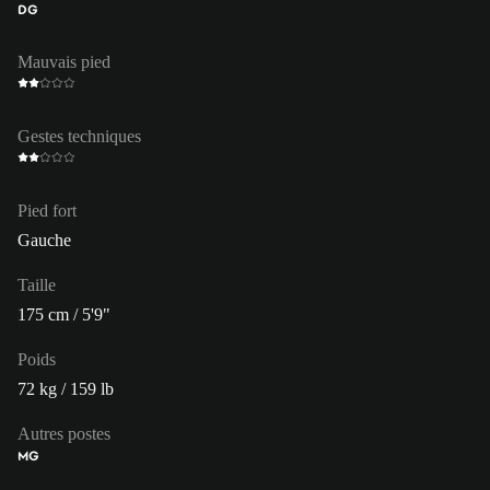
DG
Mauvais pied
Gestes techniques
Pied fort
Gauche
Taille
175 cm / 5'9"
Poids
72 kg / 159 lb
Autres postes
MG