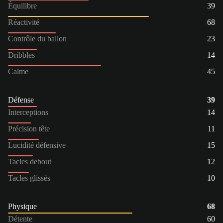
Équilibre
39
Réactivité
68
Contrôle du ballon
23
Dribbles
14
Calme
45
Défense
39
Interceptions
14
Précision tête
11
Lucidité défensive
15
Tacles debout
12
Tacles glissés
10
Physique
68
Détente
60