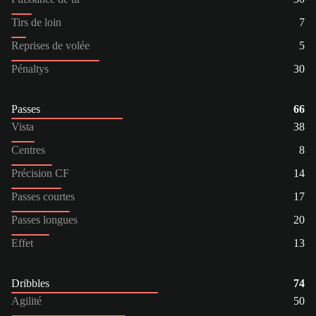
Tirs de loin
7
Reprises de volée
5
Pénaltys
30
Passes
66
Vista
38
Centres
8
Précision CF
14
Passes courtes
17
Passes longues
20
Effet
13
Dribbles
74
Agilité
50