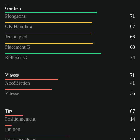
Gardien
Plongeons
71
GK Handling
67
Jeu au pied
66
Placement G
68
Réflexes G
74
Vitesse
71
Accélération
41
Vitesse
36
Tirs
67
Positionnement
14
Finition
5
Puissance de tir
50