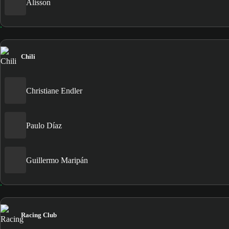
Alisson
Chili
Christiane Endler
Paulo Díaz
Guillermo Maripán
Racing Club