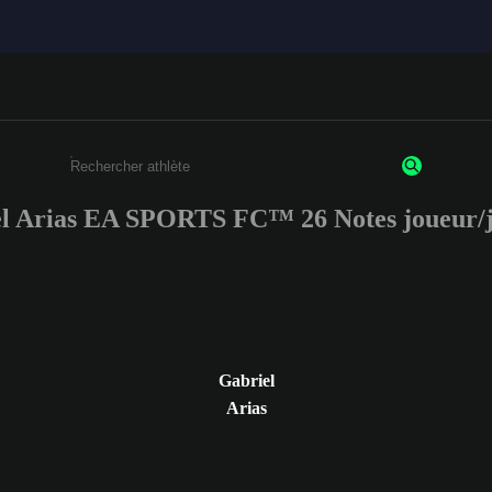
l Arias EA SPORTS FC™ 26 Notes joueur/
Saisissez au moins 3 caractères ou chiffres.
Gabriel
Arias