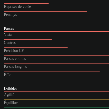
Reprises de volée
Pénaltys
Passes
Vista
Centres
Précision CF
Passes courtes
Passes longues
Effet
Dribbles
Agilité
Équilibre