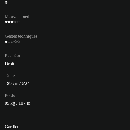
G
Mauvais pied
Gestes techniques
Pied fort
Droit
Taille
189 cm / 6'2"
Poids
85 kg / 187 lb
Gardien