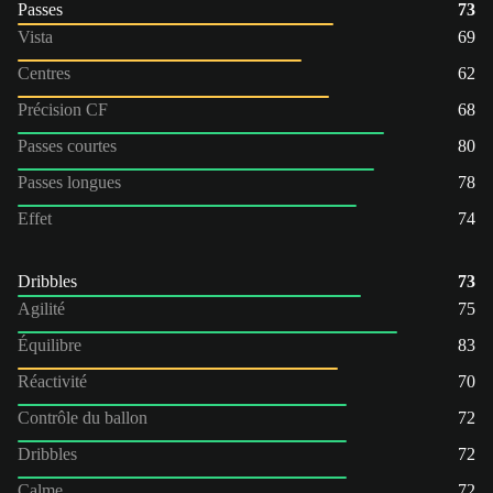
Passes
73
Vista
69
Centres
62
Précision CF
68
Passes courtes
80
Passes longues
78
Effet
74
Dribbles
73
Agilité
75
Équilibre
83
Réactivité
70
Contrôle du ballon
72
Dribbles
72
Calme
72