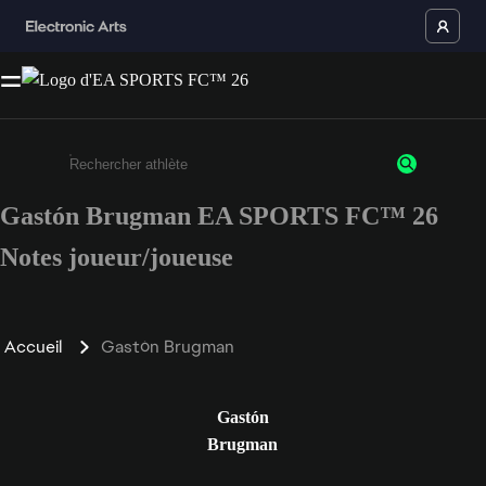
Gastón Brugman EA SPORTS FC™ 26
Saisissez au moins 3 caractères ou chiffres.
Notes joueur/joueuse
Accueil
Gastón Brugman
Gastón
Brugman