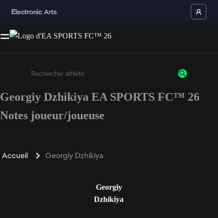
Georgiy Dzhikiya EA SPORTS FC™ 26
Saisissez au moins 3 caractères ou chiffres.
Notes joueur/joueuse
Accueil
Georgiy Dzhikiya
Georgiy
Dzhikiya