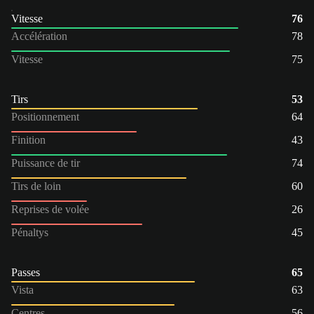
Vitesse
76
Accélération
78
Vitesse
75
Tirs
53
Positionnement
64
Finition
43
Puissance de tir
74
Tirs de loin
60
Reprises de volée
26
Pénaltys
45
Passes
65
Vista
63
Centres
56