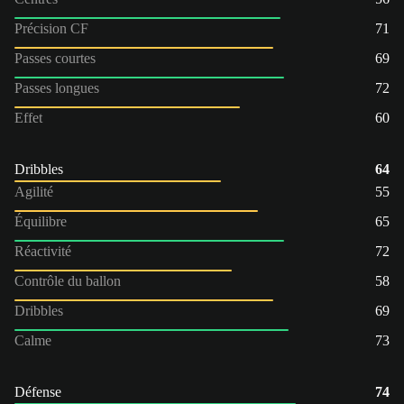
Précision CF
71
Passes courtes
69
Passes longues
72
Effet
60
Dribbles
64
Agilité
55
Équilibre
65
Réactivité
72
Contrôle du ballon
58
Dribbles
69
Calme
73
Défense
74