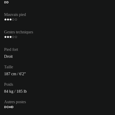
DD
Mauvais pied
Gestes techniques
Pied fort
Droit
Taille
187 cm / 6'2"
Poids
84 kg / 185 lb
Autres postes
DC
MD