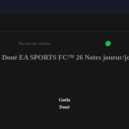
 Doué EA SPORTS FC™ 26 Notes joueur/j
Saisissez au moins 3 caractères ou chiffres.
Guéla
Doué