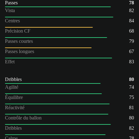
Passes
78
Vista
82
Centres
84
Précision CF
68
Passes courtes
79
Passes longues
67
Effet
83
Dribbles
80
Agilité
74
Équilibre
75
Réactivité
81
Contrôle du ballon
80
Dribbles
82
Calme
78