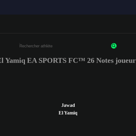
l Yamiq EA SPORTS FC™ 26 Notes joueur
Saisissez au moins 3 caractères ou chiffres.
Jawad
El Yamiq