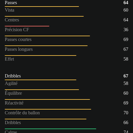
Passes
64
Vista
60
Centres
64
Précision CF
36
Passes courtes
69
Passes longues
67
Effet
58
Dribbles
67
Agilité
58
Équilibre
60
Réactivité
69
Contrôle du ballon
70
Dribbles
66
Calme
74