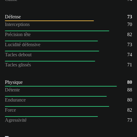
Défense
73
Interceptions
70
Précision tête
82
Lucidité défensive
73
Tacles debout
74
Tacles glissés
71
Physique
80
Détente
88
Endurance
80
Force
82
Agressivité
73