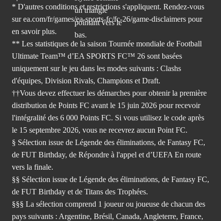
* D'autres conditions et restrictions s'appliquent. Rendez-
vous
sur ea.com/fr/games/ea-sports-fc/fc-26/game-disclaimers
pour
en savoir plus.
** Les statistiques de la saison Tournée mondiale de Football
Ultimate Team™ d’EA SPORTS FC™ 26 sont basées
uniquement sur le jeu dans les modes suivants : Clashs
d'équipes, Division Rivals, Champions et Draft.
††Vous devez effectuer les démarches pour obtenir la première
distribution de Points FC avant le 15 juin 2026 pour recevoir
l'intégralité des 6 000 Points FC. Si vous utilisez le code après
le 15 septembre 2026, vous ne recevrez aucun Point FC.
§ Sélection issue de Légende des éliminations, de Fantasy FC,
de FUT Birthday, de Répondre à l'appel et d’UEFA En route
vers la finale.
§§ Sélection issue de Légende des éliminations, de Fantasy FC,
de FUT Birthday et de Titans des Trophées.
§§§ La sélection comprend 1 joueur ou joueuse de chacun des
pays suivants : Argentine, Brésil, Canada, Angleterre, France,