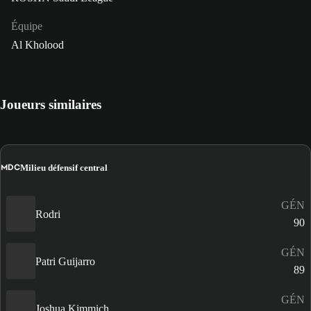
Équipe
Al Kholood
Joueurs similaires
MDC
Milieu défensif central
GÉN
Rodri
90
GÉN
Patri Guijarro
89
GÉN
Joshua Kimmich