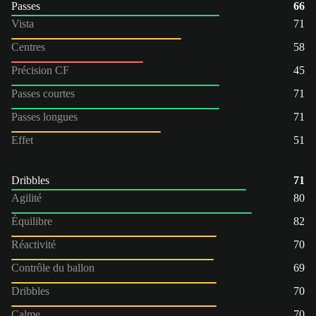
Passes
66
Vista
71
Centres
58
Précision CF
45
Passes courtes
71
Passes longues
71
Effet
51
Dribbles
71
Agilité
80
Équilibre
82
Réactivité
70
Contrôle du ballon
69
Dribbles
70
Calme
70