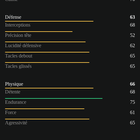
Défense
63
Interceptions
68
Précision tête
52
Lucidité défensive
62
Tacles debout
65
Tacles glissés
65
Physique
66
Détente
68
Endurance
75
Force
61
Agressivité
65