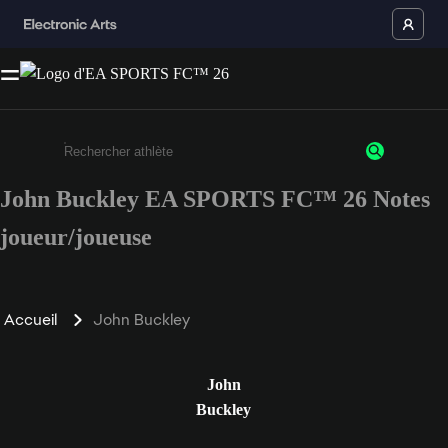
John Buckley EA SPORTS FC™ 26 Notes
Saisissez au moins 3 caractères ou chiffres.
joueur/joueuse
Accueil
John Buckley
John
Buckley