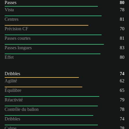
Passes
80
Vista
78
Centres
81
Précision CF
70
Passes courtes
81
Passes longues
83
Effet
80
Dribbles
74
Agilité
62
Équilibre
65
Réactivité
79
Contrôle du ballon
78
Dribbles
74
Calme
78