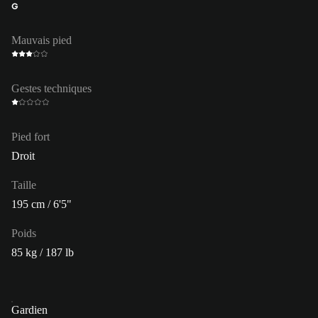
G
Mauvais pied
Gestes techniques
Pied fort
Droit
Taille
195 cm / 6'5"
Poids
85 kg / 187 lb
Gardien