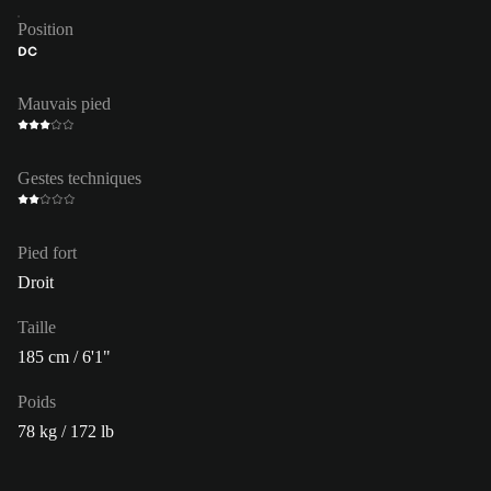
Position
DC
Mauvais pied
Gestes techniques
Pied fort
Droit
Taille
185 cm / 6'1"
Poids
78 kg / 172 lb