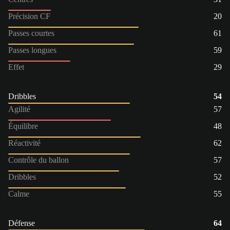
Précision CF
20
Passes courtes
61
Passes longues
59
Effet
29
Dribbles
54
Agilité
57
Équilibre
48
Réactivité
62
Contrôle du ballon
57
Dribbles
52
Calme
55
Défense
64