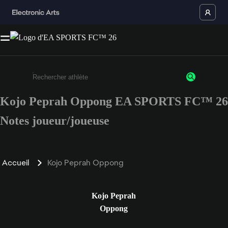
Kojo Peprah Oppong EA SPORTS FC™ 26
Saisissez au moins 3 caractères ou chiffres.
Notes joueur/joueuse
Accueil
Kojo Peprah Oppong
Kojo Peprah
Oppong