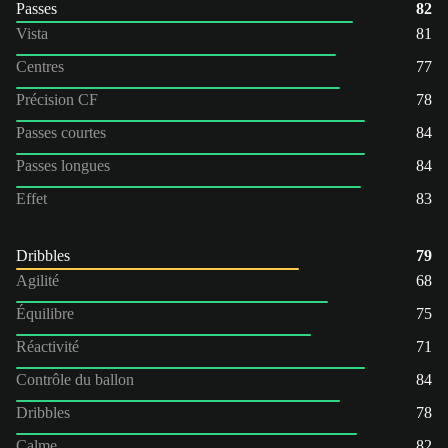
Passes
82
Vista
81
Centres
77
Précision CF
78
Passes courtes
84
Passes longues
84
Effet
83
Dribbles
79
Agilité
68
Équilibre
75
Réactivité
71
Contrôle du ballon
84
Dribbles
78
Calme
82