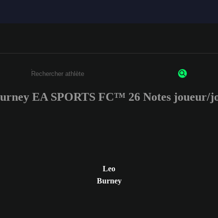
urney EA SPORTS FC™ 26 Notes joueur/j
Saisissez au moins 3 caractères ou chiffres.
Leo
Burney