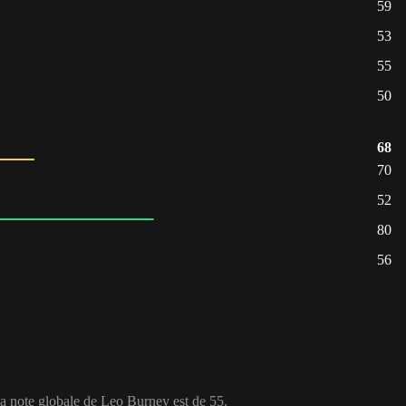
59
53
55
50
68
70
52
80
56
La note globale de Leo Burney est de 55.