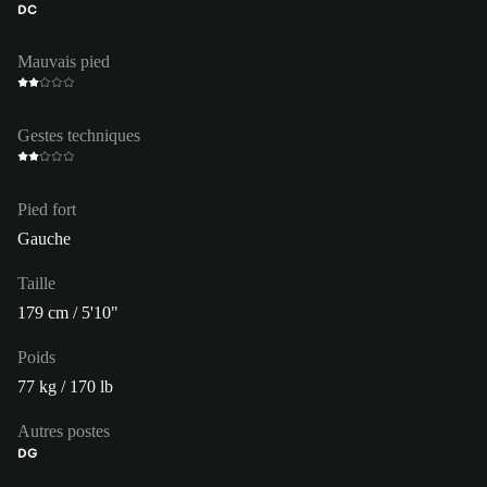
DC
Mauvais pied
Gestes techniques
Pied fort
Gauche
Taille
179 cm / 5'10"
Poids
77 kg / 170 lb
Autres postes
DG