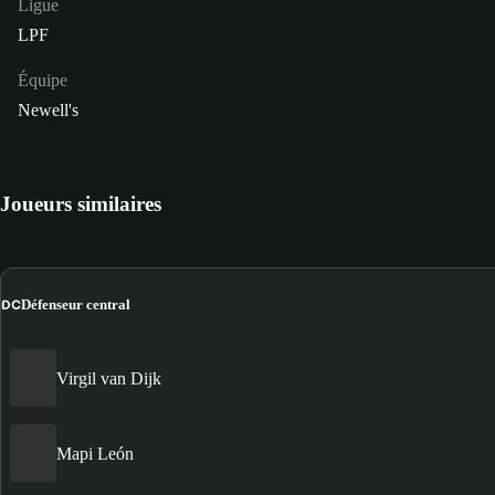
Ligue
LPF
Équipe
Newell's
Joueurs similaires
DC
Défenseur central
Virgil van Dijk
Mapi León