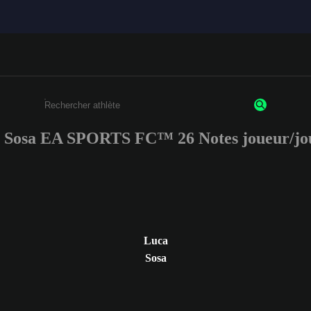
 Sosa EA SPORTS FC™ 26 Notes joueur/jo
Saisissez au moins 3 caractères ou chiffres.
Luca
Sosa