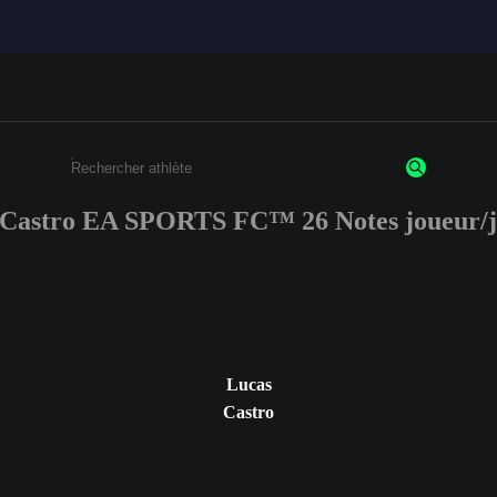
 Castro EA SPORTS FC™ 26 Notes joueur/j
Saisissez au moins 3 caractères ou chiffres.
Lucas
Castro