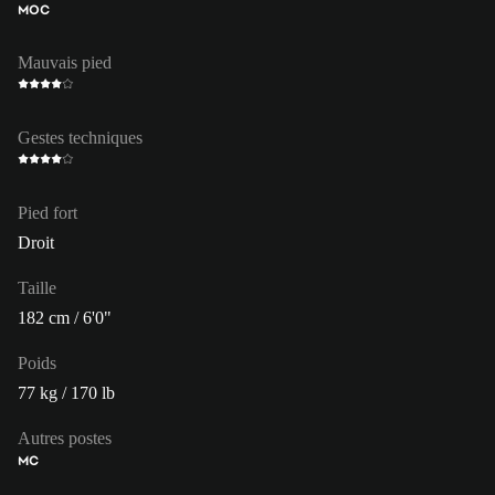
MOC
Mauvais pied
Gestes techniques
Pied fort
Droit
Taille
182 cm / 6'0"
Poids
77 kg / 170 lb
Autres postes
MC