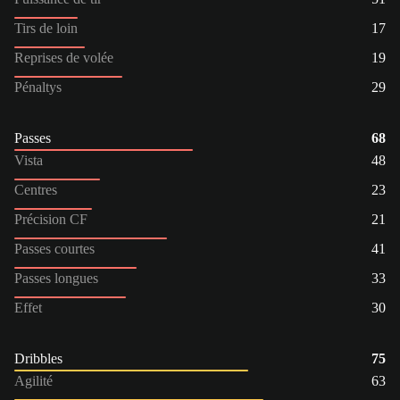
Tirs de loin
17
Reprises de volée
19
Pénaltys
29
Passes
68
Vista
48
Centres
23
Précision CF
21
Passes courtes
41
Passes longues
33
Effet
30
Dribbles
75
Agilité
63