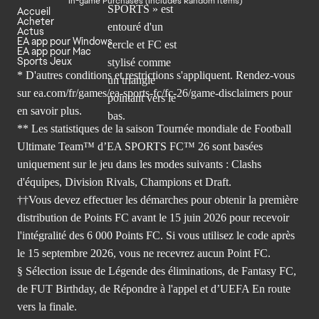
In-game Purchases (Includes Random Items)
Accueil
Acheter
Actus
EA app pour Windows
EA app pour Mac
Sports Jeux
* D'autres conditions et restrictions s'appliquent. Rendez-
vous
sur ea.com/fr/games/ea-sports-fc/fc-26/game-disclaimers
pour
en savoir plus.
** Les statistiques de la saison Tournée mondiale de Football
Ultimate Team™ d’EA SPORTS FC™ 26 sont basées
uniquement sur le jeu dans les modes suivants : Clashs
d'équipes, Division Rivals, Champions et Draft.
††Vous devez effectuer les démarches pour obtenir la première
distribution de Points FC avant le 15 juin 2026 pour recevoir
l'intégralité des 6 000 Points FC. Si vous utilisez le code après
le 15 septembre 2026, vous ne recevrez aucun Point FC.
§ Sélection issue de Légende des éliminations, de Fantasy FC,
de FUT Birthday, de Répondre à l'appel et d’UEFA En route
vers la finale.