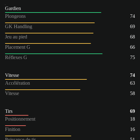
Gardien
Plongeons
74
GK Handling
69
Jeu au pied
68
Placement G
66
Réflexes G
75
Vitesse
74
Accélération
63
Vitesse
58
Tirs
69
Positionnement
18
Finition
16
Puissance de tir
51