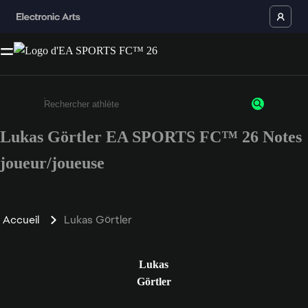
Lukas Görtler EA SPORTS FC™ 26 Notes
Saisissez au moins 3 caractères ou chiffres.
joueur/joueuse
Accueil
Lukas Görtler
Lukas
Görtler