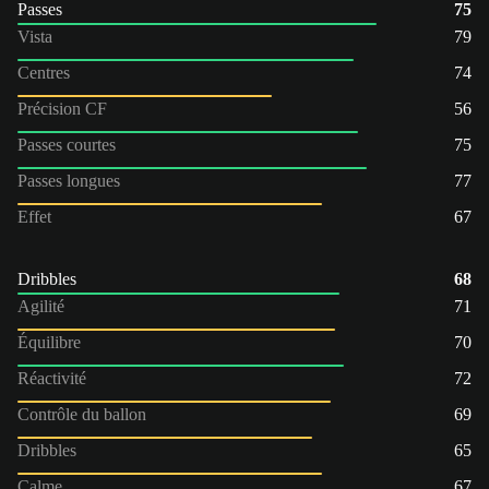
Passes
75
Vista
79
Centres
74
Précision CF
56
Passes courtes
75
Passes longues
77
Effet
67
Dribbles
68
Agilité
71
Équilibre
70
Réactivité
72
Contrôle du ballon
69
Dribbles
65
Calme
67