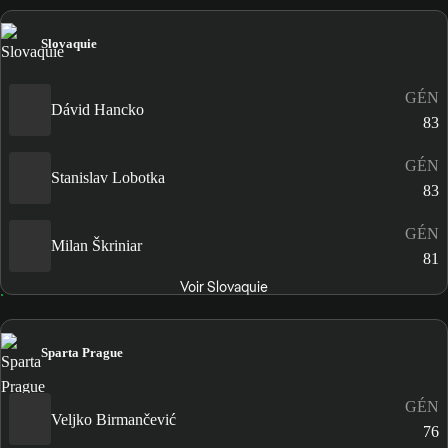
Slovaquie
GÉN
Dávid Hancko
83
GÉN
Stanislav Lobotka
83
GÉN
Milan Škriniar
81
Voir Slovaquie
Sparta Prague
GÉN
Veljko Birmančević
76