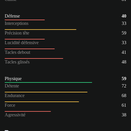
Défense
40
Interceptions
33
Précision tête
59
Lucidité défensive
33
Tacles debout
41
Tacles glissés
48
Physique
59
Détente
72
Endurance
68
Force
61
Agressivité
38