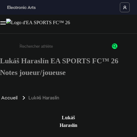
Lukáš Haraslín EA SPORTS FC™ 26
Saisissez au moins 3 caractères ou chiffres.
Notes joueur/joueuse
Accueil
Lukáš Haraslín
Lukáš
Haraslín