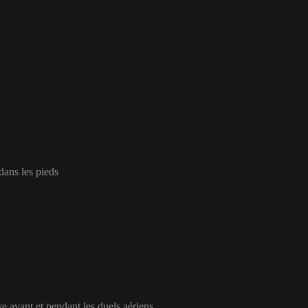
 dans les pieds
e avant et pendant les duels aériens