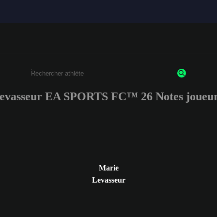
evasseur EA SPORTS FC™ 26 Notes joueur
Saisissez au moins 3 caractères ou chiffres.
Marie
Levasseur