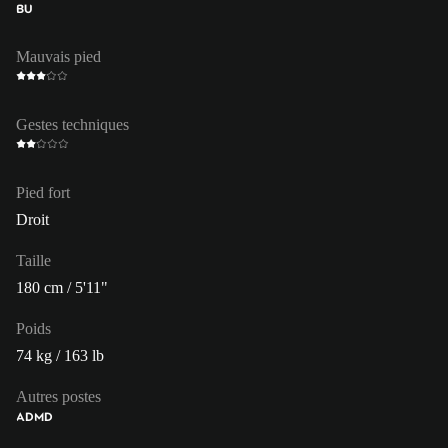
BU
Mauvais pied
Gestes techniques
Pied fort
Droit
Taille
180 cm / 5'11"
Poids
74 kg / 163 lb
Autres postes
AD
MD