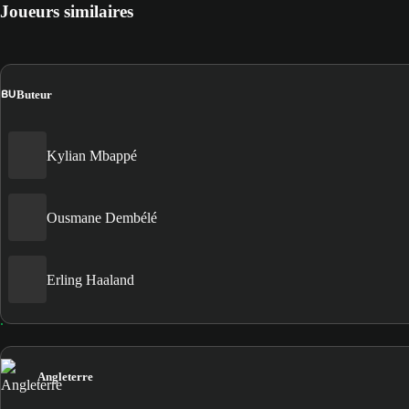
Joueurs similaires
BU
Buteur
Kylian Mbappé
Ousmane Dembélé
Erling Haaland
Angleterre