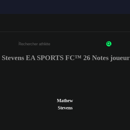
Stevens EA SPORTS FC™ 26 Notes joueur
Saisissez au moins 3 caractères ou chiffres.
Mathew
Stevens