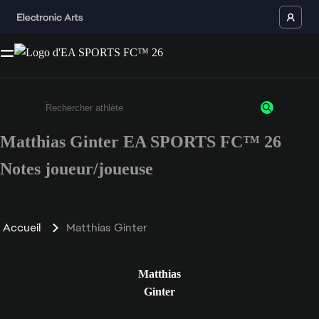
Matthias Ginter EA SPORTS FC™ 26
Saisissez au moins 3 caractères ou chiffres.
Notes joueur/joueuse
Accueil
Matthias Ginter
Matthias
Ginter