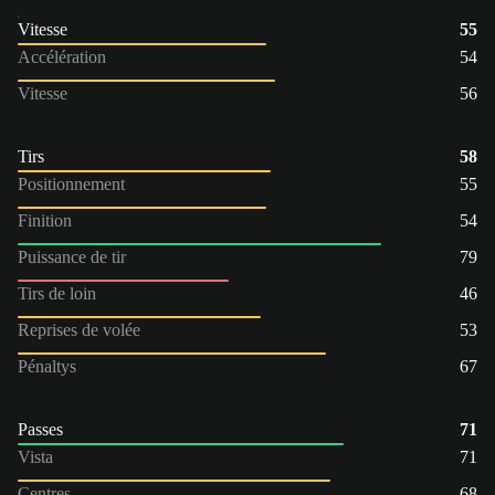
Vitesse
55
Accélération
54
Vitesse
56
Tirs
58
Positionnement
55
Finition
54
Puissance de tir
79
Tirs de loin
46
Reprises de volée
53
Pénaltys
67
Passes
71
Vista
71
Centres
68