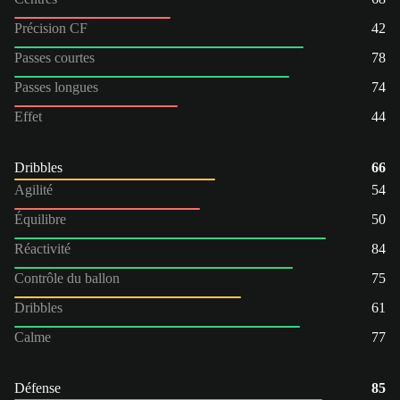
Précision CF
42
Passes courtes
78
Passes longues
74
Effet
44
Dribbles
66
Agilité
54
Équilibre
50
Réactivité
84
Contrôle du ballon
75
Dribbles
61
Calme
77
Défense
85