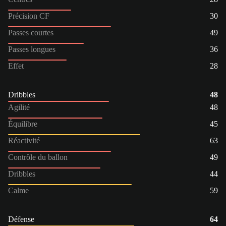
Précision CF
30
Passes courtes
49
Passes longues
36
Effet
28
Dribbles
48
Agilité
48
Équilibre
45
Réactivité
63
Contrôle du ballon
49
Dribbles
44
Calme
59
Défense
64