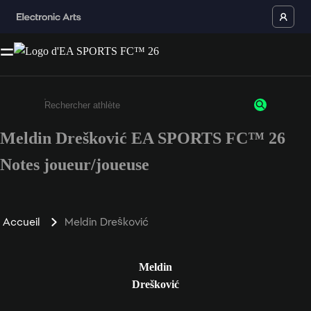
Meldin Drešković EA SPORTS FC™ 26
Saisissez au moins 3 caractères ou chiffres.
Notes joueur/joueuse
Accueil
Meldin Drešković
Meldin
Drešković