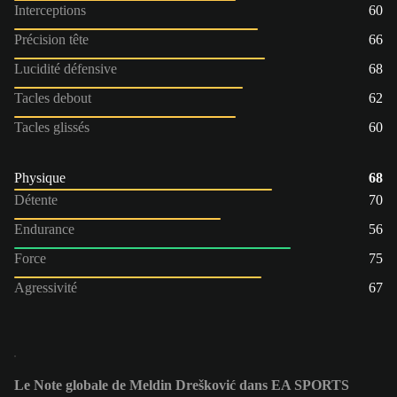
Interceptions
60
Précision tête
66
Lucidité défensive
68
Tacles debout
62
Tacles glissés
60
Physique
68
Détente
70
Endurance
56
Force
75
Agressivité
67
Le Note globale de Meldin Drešković dans EA SPORTS