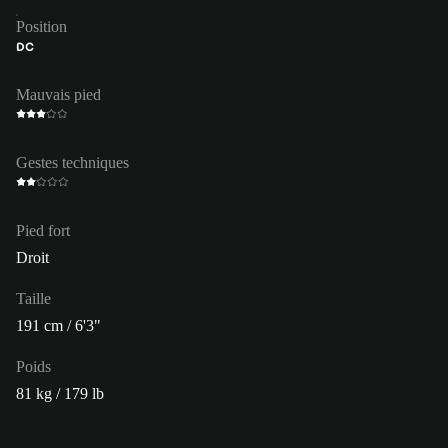
Position
DC
Mauvais pied
Gestes techniques
Pied fort
Droit
Taille
191 cm / 6'3"
Poids
81 kg / 179 lb