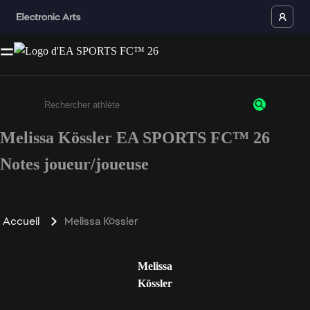
Melissa Kössler EA SPORTS FC™ 26
Saisissez au moins 3 caractères ou chiffres.
Notes joueur/joueuse
Accueil
Melissa Kössler
Melissa
Kössler