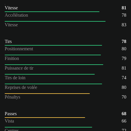
Vitesse
81
Accélération
78
Vitesse
83
Tirs
78
Positionnement
80
Finition
79
Puissance de tir
81
Tirs de loin
74
Reprises de volée
80
Pénaltys
70
Passes
68
Vista
66
Centres
72